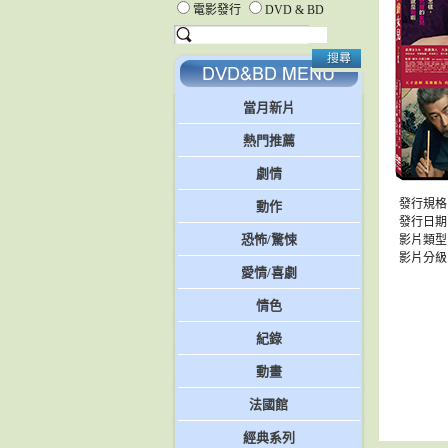
電影發行
DVD & BD
當月新片
熱門推薦
劇情
發行規格
動作
發行日期：6
恐怖/驚悚
影片類型
影片分級
愛情/喜劇
情色
紀錄
動畫
法國館
經典系列