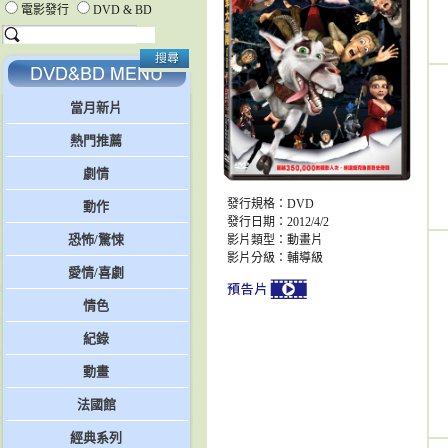
電影發行
DVD & BD
當月新片
熱門推薦
劇情
發行規格：DVD
動作
發行日期：2012/4/2
恐怖/驚悚
影片類型：動畫片
影片分級：輔導級
愛情/喜劇
情色
紀錄
動畫
法國館
經典系列