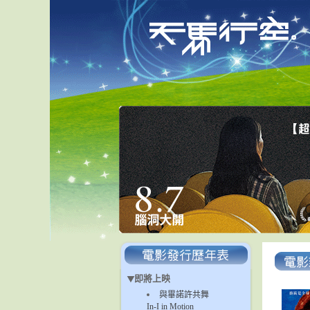
即將上映
與畢諾許共舞
In-I in Motion