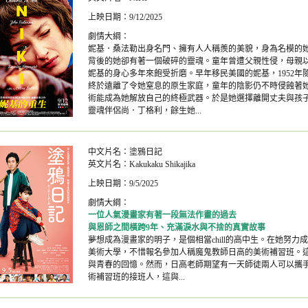
上映日期：9/12/2025
劇情大綱：
妮基．桑法勒出身名門、擁有人人稱羨的美貌，身為名模的
背後的她卻有著一個破碎的靈魂。童年曾遭父親性侵，母親
妮基的身心多年來飽受折磨。早年移民美國的妮基，1952年
終於遠離了令她窒息的原生家庭，童年的陰影仍不時侵蝕著
術能成為她解放自己的終極武器。於是她選擇離開丈夫與孩
靈魂伴侶尚．丁格利，餘生她...
中文片名：塗鴉日記
英文片名：Kakukaku Shikajika
上映日期：9/5/2025
劇情大綱：
一位人氣漫畫家有著一段無法作畫的過去
與恩師之間橫跨9年、充滿淚水與不捨的真實故事
夢想成為漫畫家的明子，是個相當chill的高中生。在她努
美術大學，不惜報名參加人稱魔鬼教師日高的美術補習班。
與青春的回憶。然而，日高老師期望有一天師徒兩人可以攜
術補習班的接班人，這與...