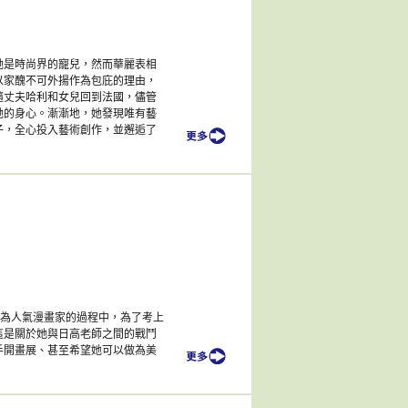
她是時尚界的寵兒，然而華麗表相
以家醜不可外揚作為包庇的理由，
隨丈夫哈利和女兒回到法國，儘管
她的身心。漸漸地，她發現唯有藝
子，全心投入藝術創作，並邂逅了
力成為人氣漫畫家的過程中，為了考上
這是關於她與日高老師之間的戰鬥
手開畫展、甚至希望她可以做為美