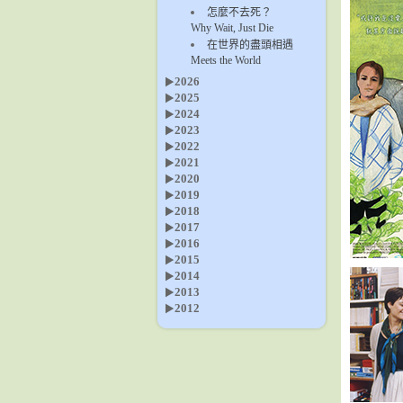
怎麼不去死？
Why Wait, Just Die
在世界的盡頭相遇
Meets the World
2026
2025
2024
2023
2022
2021
2020
2019
2018
2017
2016
2015
2014
2013
2012