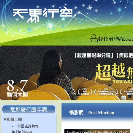
懾影屍 Post Mortem
即將上映
與畢諾許共舞
In-I in Motion