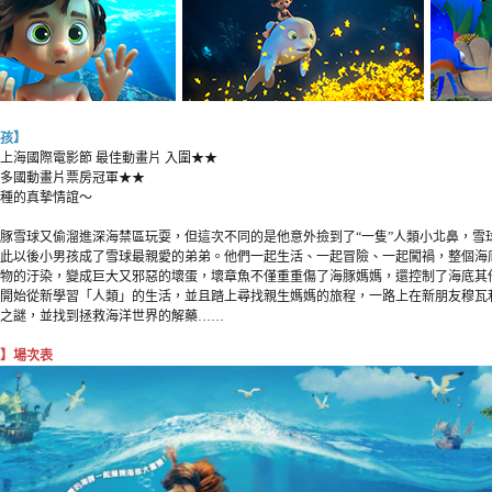
孩】
23上海國際電影節 最佳動畫片 入圍★★
多國動畫片票房冠軍★★
種的真摯情誼～
豚雪球又偷溜進深海禁區玩耍，但這次不同的是他意外撿到了“一隻”人類小北鼻，雪
此以後小男孩成了雪球最親愛的弟弟。他們一起生活、一起冒險、一起闖禍，整個海
物的汙染，變成巨大又邪惡的壞蛋，壞章魚不僅重重傷了海豚媽媽，還控制了海底其
開始從新學習「人類」的生活，並且踏上尋找親生媽媽的旅程，一路上在新朋友穆瓦
之謎，並找到拯救海洋世界的解藥……
】場次表