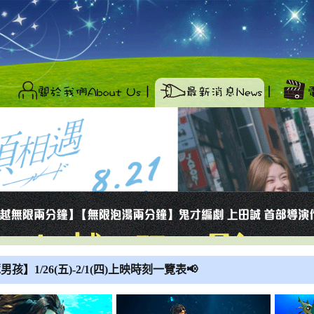
孩】1/26(五)-2/1(四)上映時刻一覽表📢