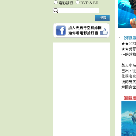
電影發行
DVD & BD
‧
【海豚男
★★20
★★勇奪
～跨越物
某天小海
己出，從
化學廢棄
後的男孩
解開身世
【國語版